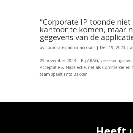
“Corporate IP toonde niet
kantoor te komen, maar na
gegevens van de applicati
by
corporateipadminaccount
|
Dec 19, 2023
|
a
29 november 2023 – Bij ARAG, verzekeringsbedrij
Acceptatie & Naselectie, net als Commercie en 
team speelt Frits Bakker...
Heeft 