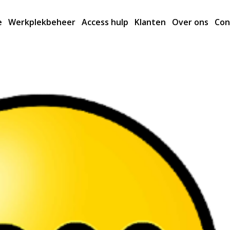
e
Werkplekbeheer
Access hulp
Klanten
Over ons
Con